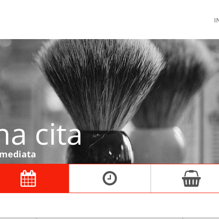
I
a cita
nmediata