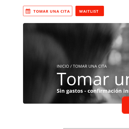
TOMAR UNA CITA
WAITLIST
INICIO
/ TOMAR UNA CITA
Tomar un
Sin gastos - confirmación i